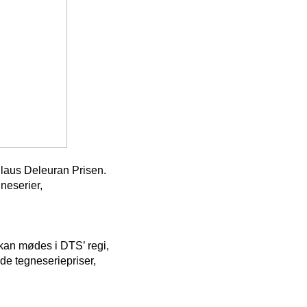
Claus Deleuran Prisen.
neserier,
 kan mødes i DTS’ regi,
de tegneseriepriser,
.