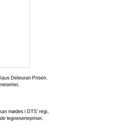
Claus Deleuran Prisen.
neserier,
 kan mødes i DTS’ regi,
de tegneseriepriser,
.