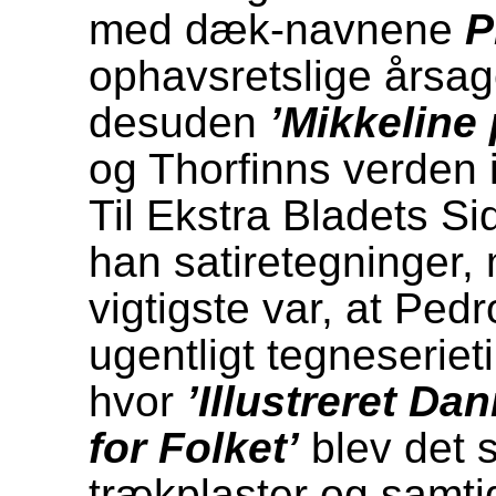
med dæk-navnene
P
ophavsretslige årsag
desuden
’Mikkeline 
og Thorfinns verden
Til Ekstra Bladets S
han satiretegninger,
vigtigste var, at Pedro
ugentligt tegneserieti
hvor
’Illustreret Da
for Folket’
blev det s
trækplaster og samti