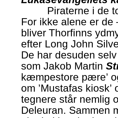
Piraterne i de to a
For ikke alene er de
bliver Thorfinns ydmy
efter Long John Silv
De har desuden selv å
som Jakob Martin
St
kæmpestore pære’ og 
om ’Mustafas kiosk’ 
tegnere står nemlig 
Deleuran. Sammen m