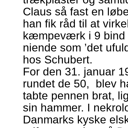
Claus så fast en løb
han fik råd til at virk
kæmpeværk i 9 bind
niende som ’det uful
hos Schubert.
For den 31. januar 19
rundet de 50, blev h
tabte pennen brat, l
sin hammer. I nekrol
Danmarks kyske elske