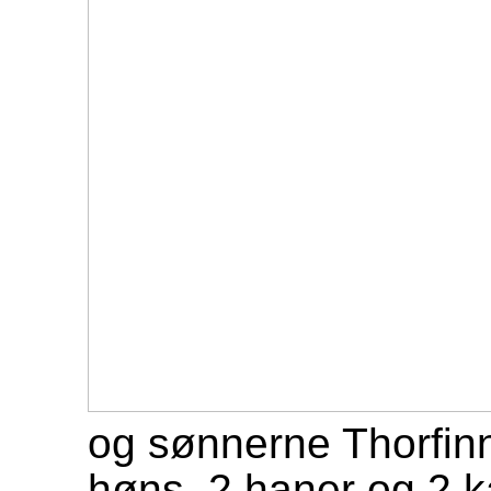
og sønnerne Thorfinn
høns, 2 haner og 2 k