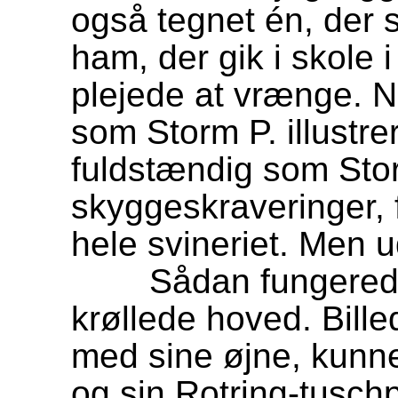
også tegnet én, der sl
ham, der gik i skole 
plejede at vrænge. N
som Storm P. illustr
fuldstændig som Stor
skyggeskraveringer,
hele svineriet. Men
Sådan fungerede bi
krøllede hoved. Bill
med sine øjne, kunn
og sin Rotring-tuschp