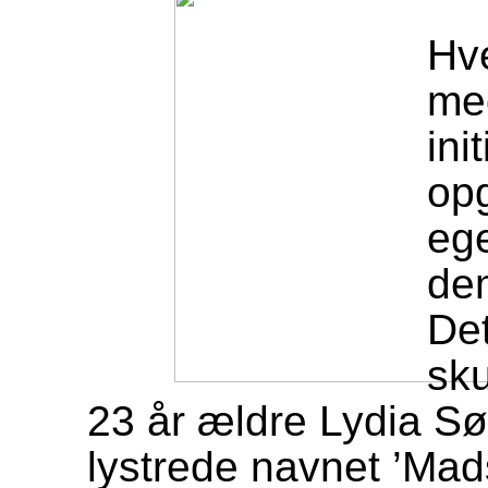
Hv
med
ini
opg
ege
de
Det
sku
23 år ældre Lydia S
lystrede navnet ’Mads