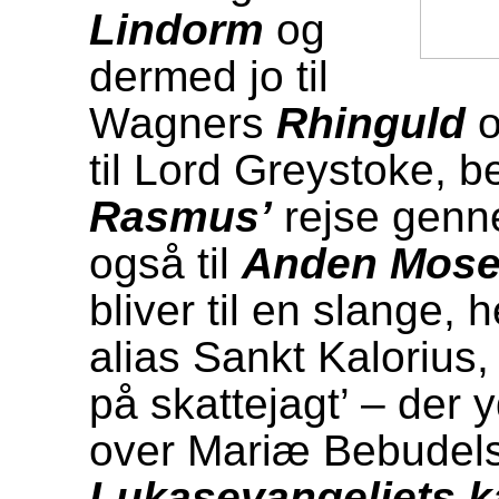
Lindorm
og
dermed jo til
Wagners
Rhinguld
o
til Lord Greystoke, 
Rasmus’
rejse genn
også til
Anden Moseb
bliver til en slange,
alias Sankt Kalorius
på skattejagt’ – der 
over Mariæ Bebudels
Lukasevangeliets ka