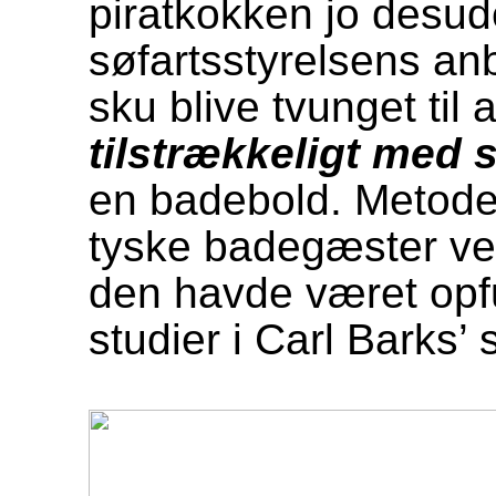
piratkokken jo desude
søfartsstyrelsens an
sku blive tvunget til 
tilstrækkeligt med 
en badebold. Metoden
tyske badegæster ved
den havde været opfu
studier i Carl Barks’