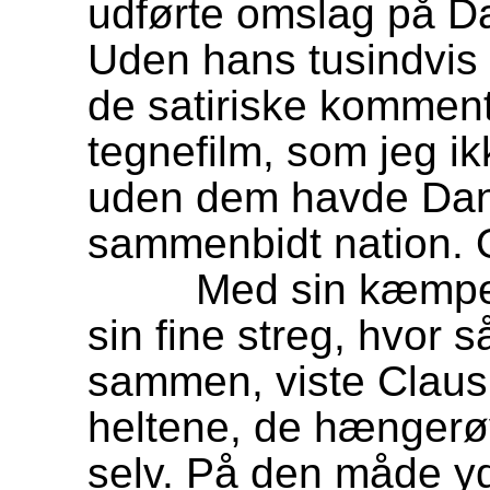
udførte omslag på D
Uden hans tusindvis a
de satiriske komment
tegnefilm, som jeg i
uden dem havde Dan
sammenbidt nation. Og
Med sin kæmpe vid
sin fine streg, hvor 
sammen, viste Claus
heltene, de hængerøv
selv. På den måde yd