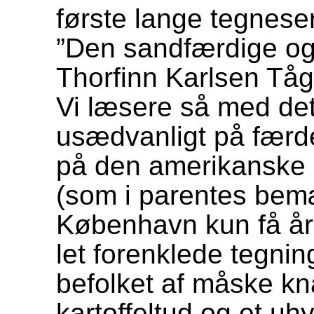
første lange tegneser
”Den sandfærdige o
Thorfinn Karlsen Tåge
Vi læsere så med de
usædvanligt på færde
på den amerikanske
(som i parentes bemæ
København kun få år 
let forenklede tegni
befolket af måske 
kartoffeltud og et uhy