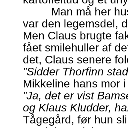
Man må her huske p
var den legemsdel, d
Men Claus brugte fak
fået smilehuller af de
det, Claus senere fol
”Sidder Thorfinn sta
Mikkeline hans mor i 
”Ja, det er vist Bam
og Klaus Kludder, han
Tågegård, før hun sli