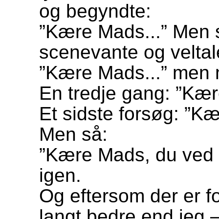
og begyndte:
”Kære Mads...” Men 
scenevante og velta
”Kære Mads...” men m
En tredje gang: ”Kær
Et sidste forsøg: ”Kæ
Men så:
”Kære Mads, du ved 
igen.
Og eftersom der er f
langt bedre end jeg 